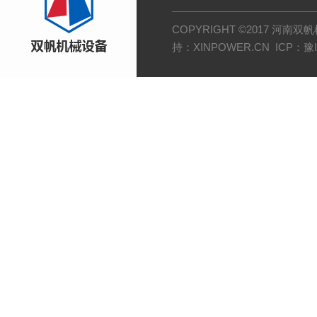
COPYRIGHT ©2017 河
持：
XINPOWER.CN
ICP：
豫I